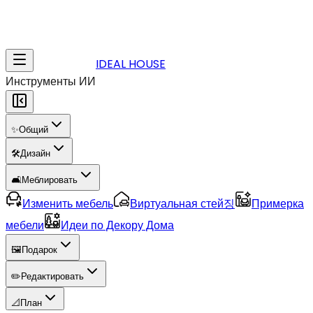
IDEAL HOUSE
Инструменты ИИ
✨
Общий
🛠️
Дизайн
🛋️
Меблировать
Изменить мебель
Виртуальная стей징
Примерка
мебели
Идеи по Декору Дома
🖼️
Подарок
✏️
Редактировать
📐
План