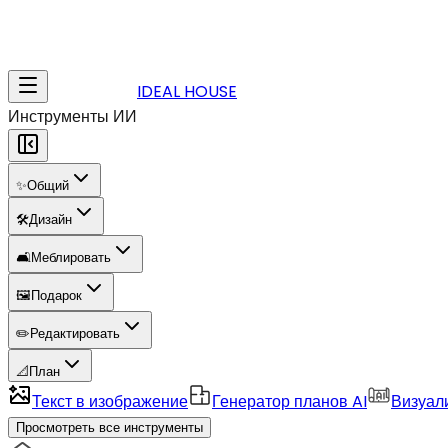
IDEAL HOUSE
Инструменты ИИ
✨
Общий
🛠️
Дизайн
🛋️
Меблировать
🖼️
Подарок
✏️
Редактировать
📐
План
Текст в изображение
Генератор планов AI
Визуал
Просмотреть все инструменты