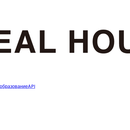
образование
API