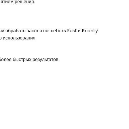
нятием решения.
и обрабатываются послеtiers Fast и Priority.
го использования
более быстрых результатов