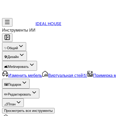
IDEAL HOUSE
Инструменты ИИ
✨
Общий
🛠️
Дизайн
🛋️
Меблировать
Изменить мебель
Виртуальная стей징
Примерка 
🖼️
Подарок
✏️
Редактировать
📐
План
Просмотреть все инструменты