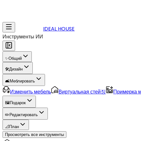
IDEAL HOUSE
Инструменты ИИ
✨
Общий
🛠️
Дизайн
🛋️
Меблировать
Изменить мебель
Виртуальная стей징
Примерка 
🖼️
Подарок
✏️
Редактировать
📐
План
Просмотреть все инструменты