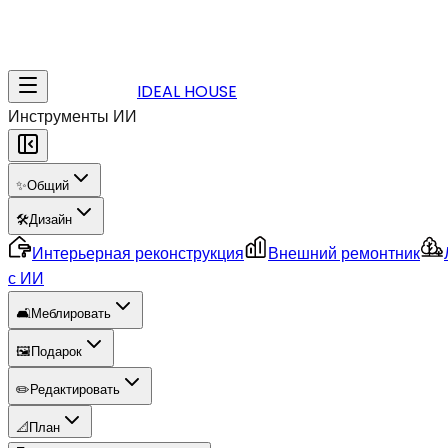
IDEAL HOUSE
Инструменты ИИ
✨
Общий
🛠️
Дизайн
Интерьерная реконструкция
Внешний ремонтник
с ИИ
🛋️
Меблировать
🖼️
Подарок
✏️
Редактировать
📐
План