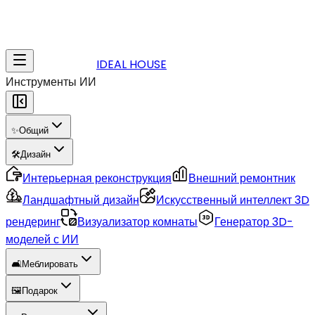
IDEAL HOUSE
Инструменты ИИ
✨
Общий
🛠️
Дизайн
Интерьерная реконструкция
Внешний ремонтник
Ландшафтный дизайн
Искусственный интеллект 3D
рендеринг
Визуализатор комнаты
Генератор 3D-
моделей с ИИ
🛋️
Меблировать
🖼️
Подарок