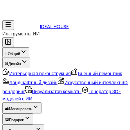
IDEAL HOUSE
Инструменты ИИ
✨
Общий
🛠️
Дизайн
Интерьерная реконструкция
Внешний ремонтник
Ландшафтный дизайн
Искусственный интеллект 3D
рендеринг
Визуализатор комнаты
Генератор 3D-
моделей с ИИ
🛋️
Меблировать
🖼️
Подарок