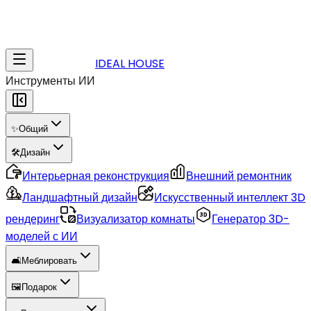
IDEAL HOUSE
Инструменты ИИ
✨
Общий
🛠️
Дизайн
Интерьерная реконструкция
Внешний ремонтник
Ландшафтный дизайн
Искусственный интеллект 3D
рендеринг
Визуализатор комнаты
Генератор 3D-
моделей с ИИ
🛋️
Меблировать
🖼️
Подарок