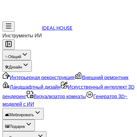
IDEAL HOUSE
Инструменты ИИ
✨
Общий
🛠️
Дизайн
Интерьерная реконструкция
Внешний ремонтник
Ландшафтный дизайн
Искусственный интеллект 3D
рендеринг
Визуализатор комнаты
Генератор 3D-
моделей с ИИ
🛋️
Меблировать
🖼️
Подарок