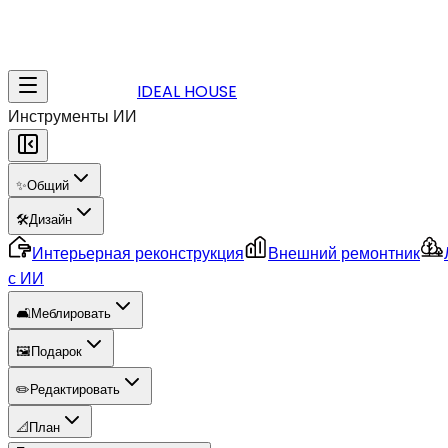
IDEAL HOUSE
Инструменты ИИ
✨
Общий
🛠️
Дизайн
Интерьерная реконструкция
Внешний ремонтник
с ИИ
🛋️
Меблировать
🖼️
Подарок
✏️
Редактировать
📐
План