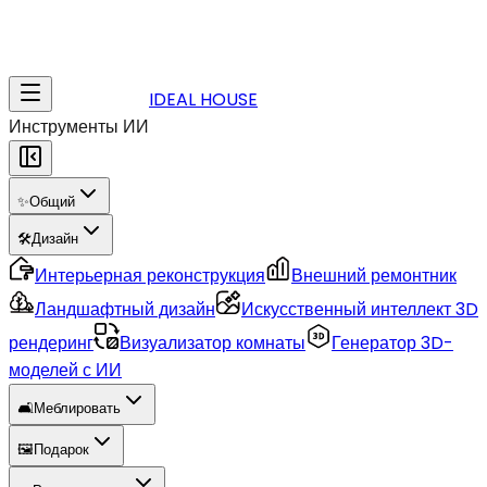
IDEAL HOUSE
Инструменты ИИ
✨
Общий
🛠️
Дизайн
Интерьерная реконструкция
Внешний ремонтник
Ландшафтный дизайн
Искусственный интеллект 3D
рендеринг
Визуализатор комнаты
Генератор 3D-
моделей с ИИ
🛋️
Меблировать
🖼️
Подарок