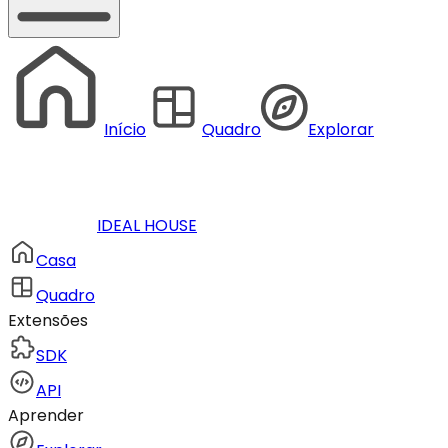
Início
Quadro
Explorar
IDEAL HOUSE
Casa
Quadro
Extensões
SDK
API
Aprender