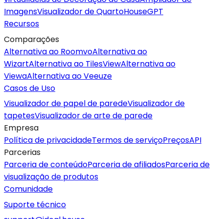
Imagens
Visualizador de Quarto
HouseGPT
Recursos
Comparações
Alternativa ao Roomvo
Alternativa ao
Wizart
Alternativa ao TilesView
Alternativa ao
Viewa
Alternativa ao Veeuze
Casos de Uso
Visualizador de papel de parede
Visualizador de
tapetes
Visualizador de arte de parede
Empresa
Política de privacidade
Termos de serviço
Preços
API
Parcerias
Parceria de conteúdo
Parceria de afiliados
Parceria de
visualização de produtos
Comunidade
Suporte técnico