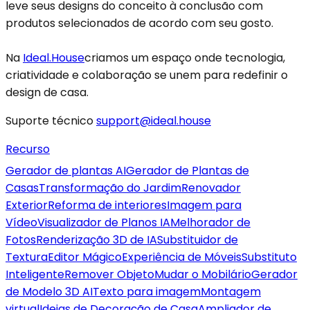
leve seus designs do conceito à conclusão com
produtos selecionados de acordo com seu gosto.
Na
Ideal.House
criamos um espaço onde tecnologia,
criatividade e colaboração se unem para redefinir o
design de casa.
Suporte técnico
support@ideal.house
Recurso
Gerador de plantas AI
Gerador de Plantas de
Casas
Transformação do Jardim
Renovador
Exterior
Reforma de interiores
Imagem para
Vídeo
Visualizador de Planos IA
Melhorador de
Fotos
Renderização 3D de IA
Substituidor de
Textura
Editor Mágico
Experiência de Móveis
Substituto
Inteligente
Remover Objeto
Mudar o Mobilário
Gerador
de Modelo 3D AI
Texto para imagem
Montagem
virtual
Ideias de Decoração de Casa
Ampliador de