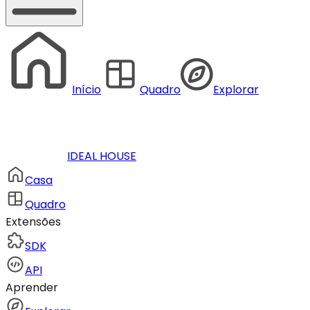
Início
Quadro
Explorar
IDEAL HOUSE
Casa
Quadro
Extensões
SDK
API
Aprender