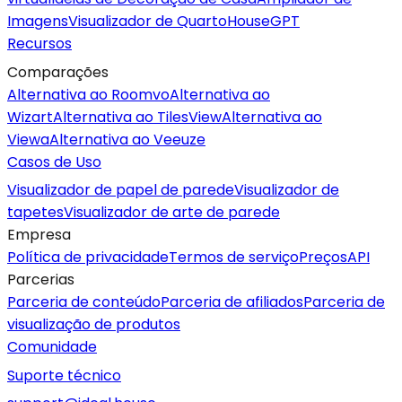
Imagens
Visualizador de Quarto
HouseGPT
Recursos
Comparações
Alternativa ao Roomvo
Alternativa ao
Wizart
Alternativa ao TilesView
Alternativa ao
Viewa
Alternativa ao Veeuze
Casos de Uso
Visualizador de papel de parede
Visualizador de
tapetes
Visualizador de arte de parede
Empresa
Política de privacidade
Termos de serviço
Preços
API
Parcerias
Parceria de conteúdo
Parceria de afiliados
Parceria de
visualização de produtos
Comunidade
Suporte técnico