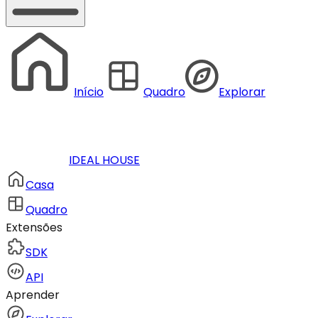
Início
Quadro
Explorar
IDEAL HOUSE
Casa
Quadro
Extensões
SDK
API
Aprender