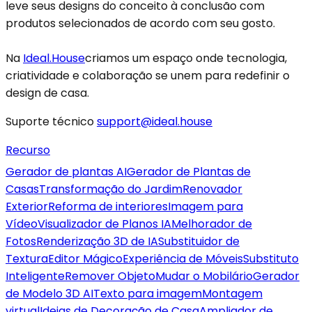
leve seus designs do conceito à conclusão com
produtos selecionados de acordo com seu gosto.
Na
Ideal.House
criamos um espaço onde tecnologia,
criatividade e colaboração se unem para redefinir o
design de casa.
Suporte técnico
support@ideal.house
Recurso
Gerador de plantas AI
Gerador de Plantas de
Casas
Transformação do Jardim
Renovador
Exterior
Reforma de interiores
Imagem para
Vídeo
Visualizador de Planos IA
Melhorador de
Fotos
Renderização 3D de IA
Substituidor de
Textura
Editor Mágico
Experiência de Móveis
Substituto
Inteligente
Remover Objeto
Mudar o Mobilário
Gerador
de Modelo 3D AI
Texto para imagem
Montagem
virtual
Ideias de Decoração de Casa
Ampliador de