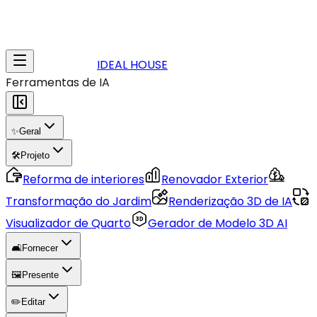
IDEAL HOUSE
Ferramentas de IA
✨
Geral
🛠️
Projeto
Reforma de interiores
Renovador Exterior
Transformação do Jardim
Renderização 3D de IA
Visualizador de Quarto
Gerador de Modelo 3D AI
🛋️
Fornecer
🖼️
Presente
✏️
Editar