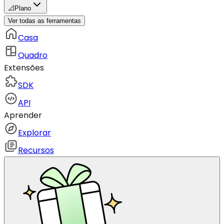
📐
Plano
Ver todas as ferramentas
Casa
Quadro
Extensões
SDK
API
Aprender
Explorar
Recursos