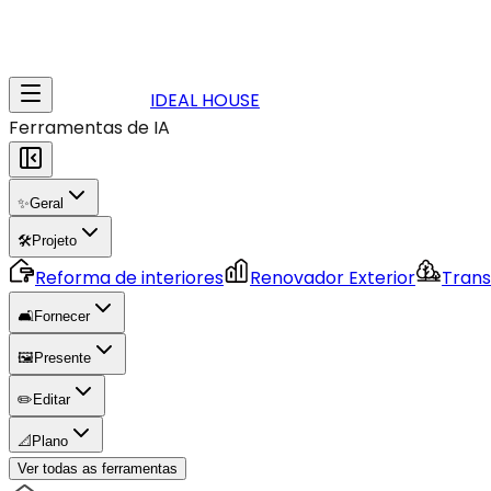
IDEAL HOUSE
Ferramentas de IA
✨
Geral
🛠️
Projeto
Reforma de interiores
Renovador Exterior
Trans
🛋️
Fornecer
🖼️
Presente
✏️
Editar
📐
Plano
Ver todas as ferramentas