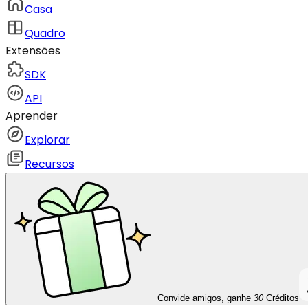
Casa
Quadro
Extensões
SDK
API
Aprender
Explorar
Recursos
Convide amigos, ganhe
30
Créditos