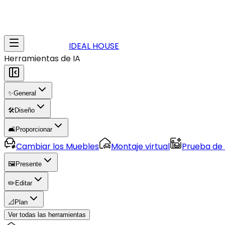
IDEAL HOUSE
Herramientas de IA
✨
General
🛠️
Diseño
🛋️
Proporcionar
Cambiar los Muebles
Montaje virtual
Prueba de
🖼️
Presente
✏️
Editar
📐
Plan
Ver todas las herramientas