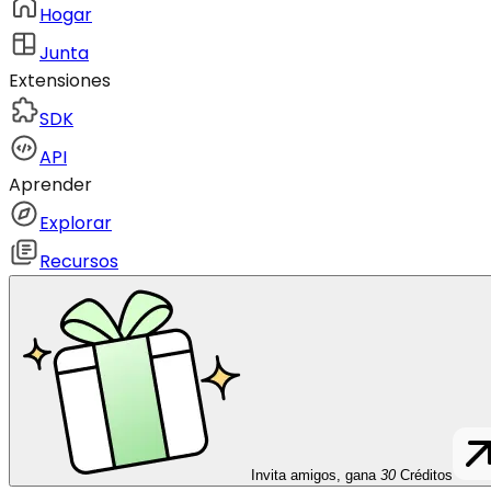
Hogar
Junta
Extensiones
SDK
API
Aprender
Explorar
Recursos
Invita amigos, gana
30
Créditos