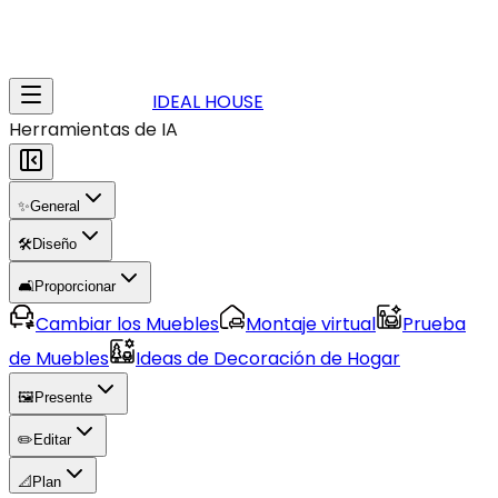
IDEAL HOUSE
Herramientas de IA
✨
General
🛠️
Diseño
🛋️
Proporcionar
Cambiar los Muebles
Montaje virtual
Prueba
de Muebles
Ideas de Decoración de Hogar
🖼️
Presente
✏️
Editar
📐
Plan