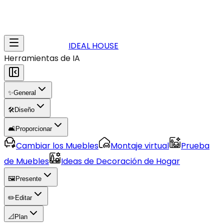
IDEAL HOUSE
Herramientas de IA
✨
General
🛠️
Diseño
🛋️
Proporcionar
Cambiar los Muebles
Montaje virtual
Prueba
de Muebles
Ideas de Decoración de Hogar
🖼️
Presente
✏️
Editar
📐
Plan