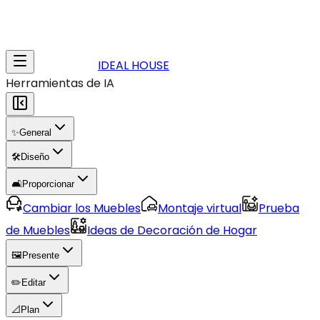
IDEAL HOUSE
Herramientas de IA
✨
General
🛠️
Diseño
🛋️
Proporcionar
Cambiar los Muebles
Montaje virtual
Prueba
de Muebles
Ideas de Decoración de Hogar
🖼️
Presente
✏️
Editar
📐
Plan