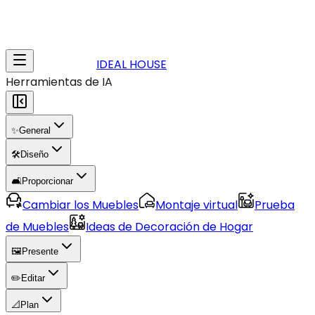
IDEAL HOUSE
Herramientas de IA
✨
General
🛠️
Diseño
🛋️
Proporcionar
Cambiar los Muebles
Montaje virtual
Prueba
de Muebles
Ideas de Decoración de Hogar
🖼️
Presente
✏️
Editar
📐
Plan