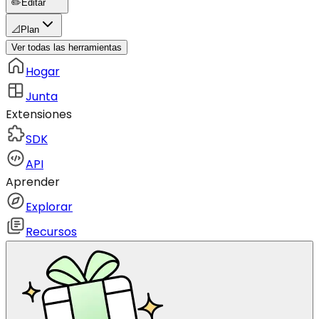
✏️
Editar
📐
Plan
Ver todas las herramientas
Hogar
Junta
Extensiones
SDK
API
Aprender
Explorar
Recursos