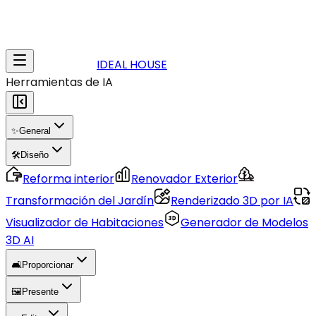
IDEAL HOUSE
Herramientas de IA
✨
General
🛠️
Diseño
Reforma interior
Renovador Exterior
Transformación del Jardín
Renderizado 3D por IA
Visualizador de Habitaciones
Generador de Modelos
3D AI
🛋️
Proporcionar
🖼️
Presente