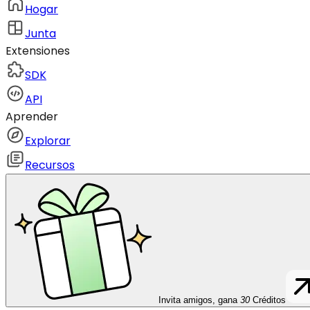
Hogar
Junta
Extensiones
SDK
API
Aprender
Explorar
Recursos
Invita amigos, gana
30
Créditos