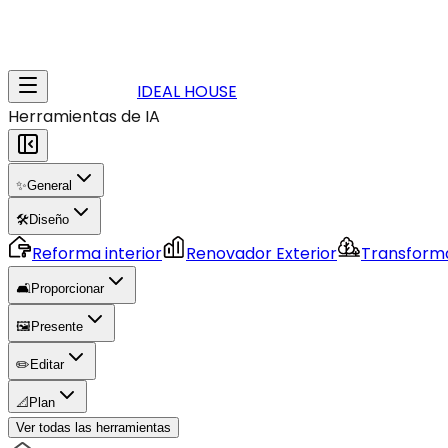
IDEAL HOUSE
Herramientas de IA
✨
General
🛠️
Diseño
Reforma interior
Renovador Exterior
Transforma
🛋️
Proporcionar
🖼️
Presente
✏️
Editar
📐
Plan
Ver todas las herramientas