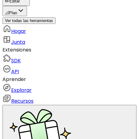
✏️
Editar
📐
Plan
Ver todas las herramientas
Hogar
Junta
Extensiones
SDK
API
Aprender
Explorar
Recursos