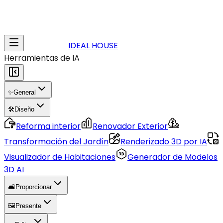
IDEAL HOUSE
Herramientas de IA
✨
General
🛠️
Diseño
Reforma interior
Renovador Exterior
Transformación del Jardín
Renderizado 3D por IA
Visualizador de Habitaciones
Generador de Modelos
3D AI
🛋️
Proporcionar
🖼️
Presente