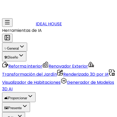
IDEAL HOUSE
Herramientas de IA
✨
General
🛠️
Diseño
Reforma interior
Renovador Exterior
Transformación del Jardín
Renderizado 3D por IA
Visualizador de Habitaciones
Generador de Modelos
3D AI
🛋️
Proporcionar
🖼️
Presente