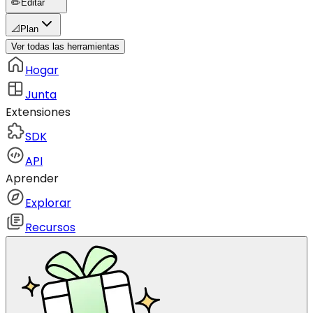
✏️
Editar
📐
Plan
Ver todas las herramientas
Hogar
Junta
Extensiones
SDK
API
Aprender
Explorar
Recursos