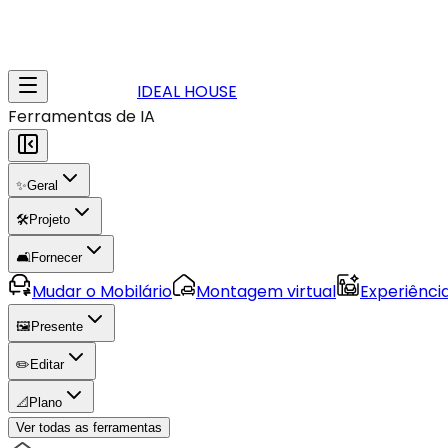
IDEAL HOUSE
Ferramentas de IA
✨
Geral
🛠️
Projeto
🛋️
Fornecer
Mudar o Mobilário
Montagem virtual
Experiênci
🖼️
Presente
✏️
Editar
📐
Plano
Ver todas as ferramentas