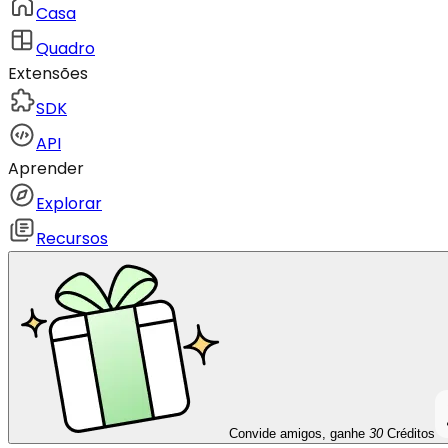
Casa
Quadro
Extensões
SDK
API
Aprender
Explorar
Recursos
Convide amigos, ganhe
30
Créditos