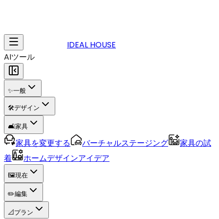
IDEAL HOUSE
AIツール
✨
一般
🛠️
デザイン
🛋️
家具
家具を変更する
バーチャルステージング
家具の試
着
ホームデザインアイデア
🖼️
現在
✏️
編集
📐
プラン