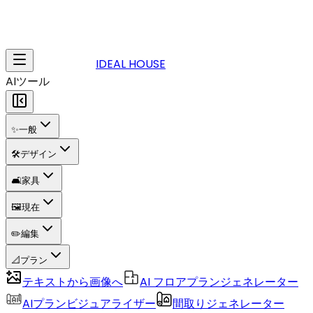
IDEAL HOUSE
AIツール
✨
一般
🛠️
デザイン
🛋️
家具
🖼️
現在
✏️
編集
📐
プラン
テキストから画像へ
AI フロアプランジェネレーター
AIプランビジュアライザー
間取りジェネレーター