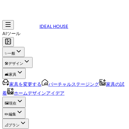
IDEAL HOUSE
AIツール
✨
一般
🛠️
デザイン
🛋️
家具
家具を変更する
バーチャルステージング
家具の試
着
ホームデザインアイデア
🖼️
現在
✏️
編集
📐
プラン