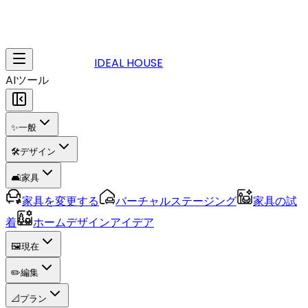
IDEAL HOUSE
AIツール
✨
一般
🛠️
デザイン
🛋️
家具
家具を変更する
バーチャルステージング
家具の試
着
ホームデザインアイデア
🖼️
現在
✏️
編集
📐
プラン