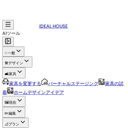
IDEAL HOUSE
AIツール
✨
一般
🛠️
デザイン
🛋️
家具
家具を変更する
バーチャルステージング
家具の試
着
ホームデザインアイデア
🖼️
現在
✏️
編集
📐
プラン