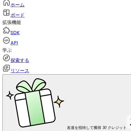
ホーム
ボード
拡張機能
SDK
API
学ぶ
探索する
リソース
友達を招待して獲得
30
クレジット