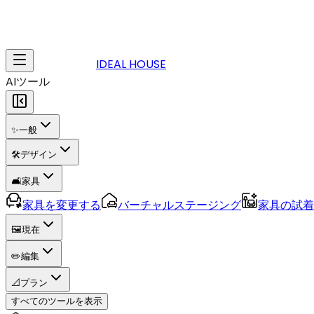
IDEAL HOUSE
AIツール
✨
一般
🛠️
デザイン
🛋️
家具
家具を変更する
バーチャルステージング
家具の試着
🖼️
現在
✏️
編集
📐
プラン
すべてのツールを表示