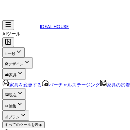
IDEAL HOUSE
AIツール
✨
一般
🛠️
デザイン
🛋️
家具
家具を変更する
バーチャルステージング
家具の試着
🖼️
現在
✏️
編集
📐
プラン
すべてのツールを表示