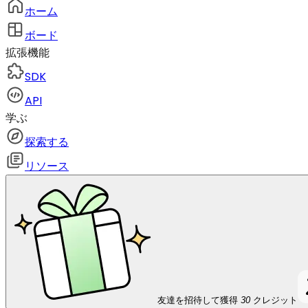
ホーム
ボード
拡張機能
SDK
API
学ぶ
探索する
リソース
友達を招待して獲得
30
クレジット