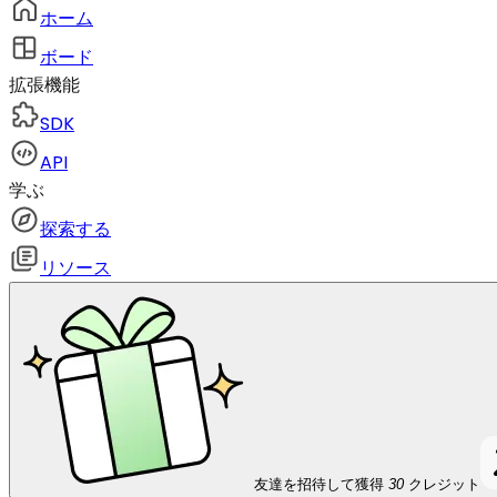
ホーム
ボード
拡張機能
SDK
API
学ぶ
探索する
リソース
友達を招待して獲得
30
クレジット