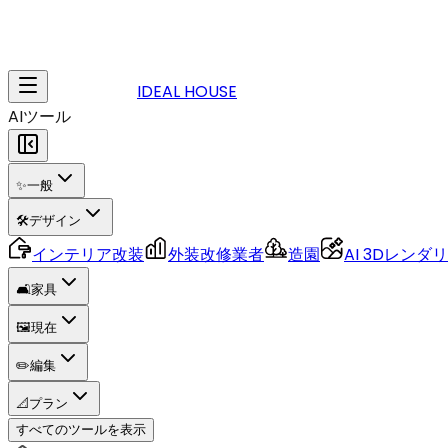
IDEAL HOUSE
AIツール
✨
一般
🛠️
デザイン
インテリア改装
外装改修業者
造園
AI 3Dレンダ
🛋️
家具
🖼️
現在
✏️
編集
📐
プラン
すべてのツールを表示