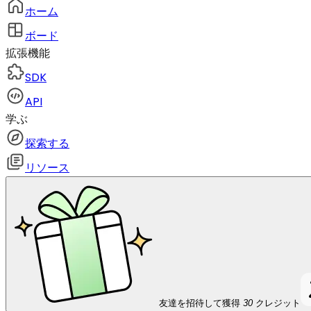
ホーム
ボード
拡張機能
SDK
API
学ぶ
探索する
リソース
友達を招待して獲得
30
クレジット