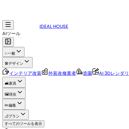
IDEAL HOUSE
AIツール
✨
一般
🛠️
デザイン
インテリア改装
外装改修業者
造園
AI 3Dレンダ
🛋️
家具
🖼️
現在
✏️
編集
📐
プラン
すべてのツールを表示