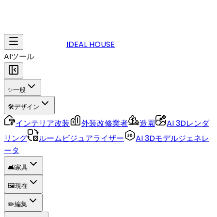
IDEAL HOUSE
AIツール
✨
一般
🛠️
デザイン
インテリア改装
外装改修業者
造園
AI 3Dレンダ
リング
ルームビジュアライザー
AI 3Dモデルジェネレ
ータ
🛋️
家具
🖼️
現在
✏️
編集