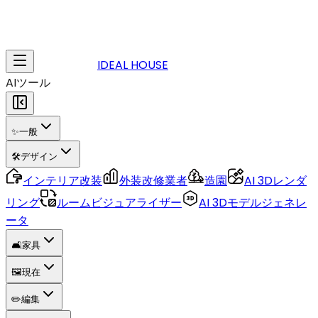
IDEAL HOUSE
AIツール
✨
一般
🛠️
デザイン
インテリア改装
外装改修業者
造園
AI 3Dレンダ
リング
ルームビジュアライザー
AI 3Dモデルジェネレ
ータ
🛋️
家具
🖼️
現在
✏️
編集