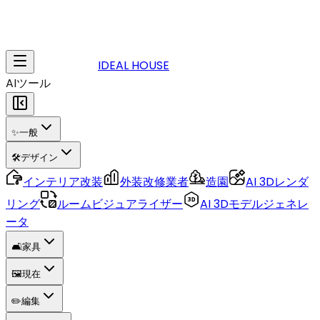
IDEAL HOUSE
AIツール
✨
一般
🛠️
デザイン
インテリア改装
外装改修業者
造園
AI 3Dレンダ
リング
ルームビジュアライザー
AI 3Dモデルジェネレ
ータ
🛋️
家具
🖼️
現在
✏️
編集