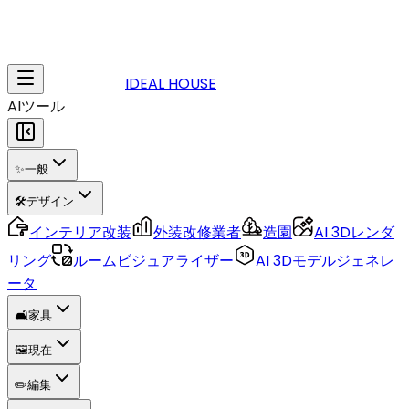
IDEAL HOUSE
AIツール
✨
一般
🛠️
デザイン
インテリア改装
外装改修業者
造園
AI 3Dレンダ
リング
ルームビジュアライザー
AI 3Dモデルジェネレ
ータ
🛋️
家具
🖼️
現在
✏️
編集