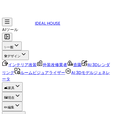
IDEAL HOUSE
AIツール
✨
一般
🛠️
デザイン
インテリア改装
外装改修業者
造園
AI 3Dレンダ
リング
ルームビジュアライザー
AI 3Dモデルジェネレ
ータ
🛋️
家具
🖼️
現在
✏️
編集