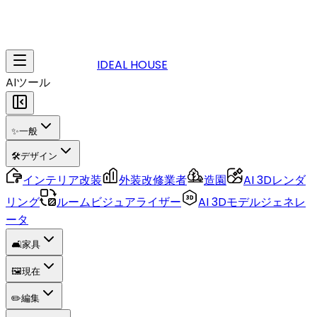
IDEAL HOUSE
AIツール
✨
一般
🛠️
デザイン
インテリア改装
外装改修業者
造園
AI 3Dレンダ
リング
ルームビジュアライザー
AI 3Dモデルジェネレ
ータ
🛋️
家具
🖼️
現在
✏️
編集