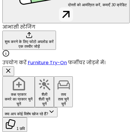
दोस्तों को आमंत्रित करें, कमाएँ
30
क्रेडिट
आभासी स्टेजिंग
शुरू करने के लिए फोटो अपलोड करें
एक तस्वीर जोड़ें
उपयोग करें
Furniture Try-On
फर्नीचर जोड़ने में।
कक्ष प्रकार
शैली
तत्व
कमरे का प्रकार चुनें
शैली चुनें
तत्व चुनें
चुनें
चुनें
चुनें
क्या आप कोई विशेष खोज रहे हैं?
1 छवि