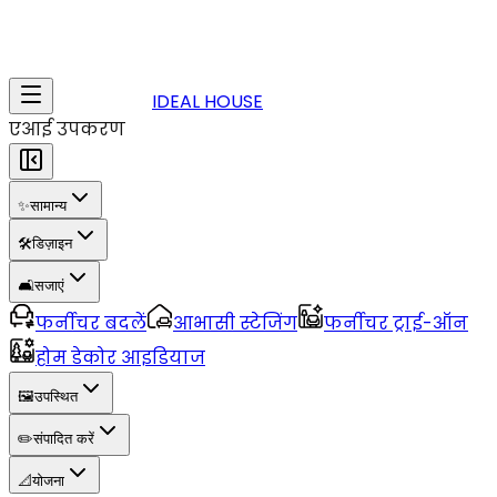
IDEAL HOUSE
एआई उपकरण
✨
सामान्य
🛠️
डिज़ाइन
🛋️
सजाएं
फर्नीचर बदलें
आभासी स्टेजिंग
फर्नीचर ट्राई-ऑन
होम डेकोर आइडियाज
🖼️
उपस्थित
✏️
संपादित करें
📐
योजना