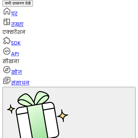
सभी उपकरण देखें
घर
तख़्ता
एक्सटेंशन
SDK
API
सीखना
खोज
संसाधन