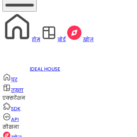
होम
बोर्ड
खोज
IDEAL HOUSE
घर
तख़्ता
एक्सटेंशन
SDK
API
सीखना