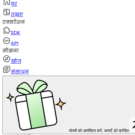
घर
तख़्ता
एक्सटेंशन
SDK
API
सीखना
खोज
संसाधन
दोस्तों को आमंत्रित करें, कमाएँ
30
क्रेडिट