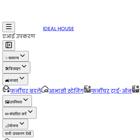
IDEAL HOUSE
एआई उपकरण
✨
सामान्य
🛠️
डिज़ाइन
🛋️
सजाएं
फर्नीचर बदलें
आभासी स्टेजिंग
फर्नीचर ट्राई-ऑन
🖼️
उपस्थित
✏️
संपादित करें
📐
योजना
सभी उपकरण देखें