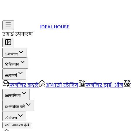
IDEAL HOUSE
एआई उपकरण
✨
सामान्य
🛠️
डिज़ाइन
🛋️
सजाएं
फर्नीचर बदलें
आभासी स्टेजिंग
फर्नीचर ट्राई-ऑन
🖼️
उपस्थित
✏️
संपादित करें
📐
योजना
सभी उपकरण देखें