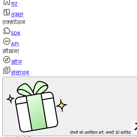
घर
तख़्ता
एक्सटेंशन
SDK
API
सीखना
खोज
संसाधन
दोस्तों को आमंत्रित करें, कमाएँ
30
क्रेडिट