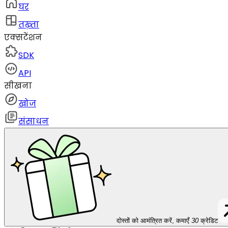
घर
तख़्ता
एक्सटेंशन
SDK
API
सीखना
खोज
संसाधन
दोस्तों को आमंत्रित करें, कमाएँ
30
क्रेडिट