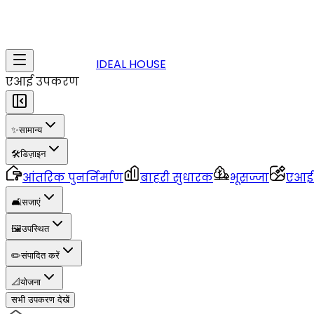
IDEAL HOUSE
एआई उपकरण
✨
सामान्य
🛠️
डिज़ाइन
आंतरिक पुनर्निर्माण
बाहरी सुधारक
भूसज्जा
एआई 3
🛋️
सजाएं
🖼️
उपस्थित
✏️
संपादित करें
📐
योजना
सभी उपकरण देखें