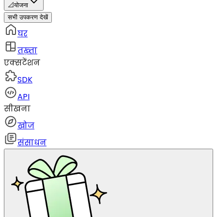
📐
योजना
सभी उपकरण देखें
घर
तख़्ता
एक्सटेंशन
SDK
API
सीखना
खोज
संसाधन