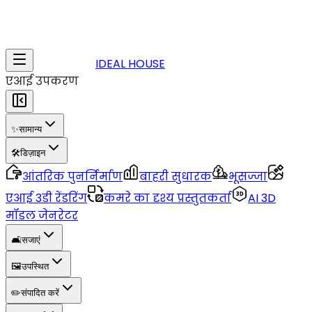
IDEAL HOUSE
एआई उपकरण
✨
सामान्य
🛠️
डिज़ाइन
आंतरिक पुनर्निर्माण
बाहरी सुधारक
भूसज्जा
एआई 3डी रेंडरिंग
कमरे का दृश्य प्रस्तुतकर्ता
AI 3D
मॉडल जेनरेटर
🛋️
सजाएं
🖼️
उपस्थित
✏️
संपादित करें