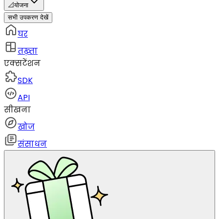
📐
योजना
सभी उपकरण देखें
घर
तख़्ता
एक्सटेंशन
SDK
API
सीखना
खोज
संसाधन