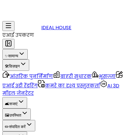
IDEAL HOUSE
एआई उपकरण
✨
सामान्य
🛠️
डिज़ाइन
आंतरिक पुनर्निर्माण
बाहरी सुधारक
भूसज्जा
एआई 3डी रेंडरिंग
कमरे का दृश्य प्रस्तुतकर्ता
AI 3D
मॉडल जेनरेटर
🛋️
सजाएं
🖼️
उपस्थित
✏️
संपादित करें