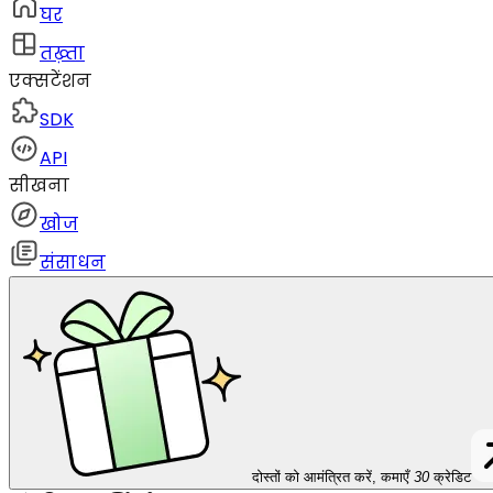
घर
तख़्ता
एक्सटेंशन
SDK
API
सीखना
खोज
संसाधन
दोस्तों को आमंत्रित करें, कमाएँ
30
क्रेडिट