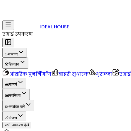
IDEAL HOUSE
एआई उपकरण
✨
सामान्य
🛠️
डिज़ाइन
आंतरिक पुनर्निर्माण
बाहरी सुधारक
भूसज्जा
एआई 3
🛋️
सजाएं
🖼️
उपस्थित
✏️
संपादित करें
📐
योजना
सभी उपकरण देखें